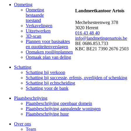
Opmeting
Opmeting
Landmeetkantoor Artois
bestaande
toestand
Mechelsesteenweg 378
Verkavelingen
3020 Herent
Uitzetwerken
016 43 48 40
3D-scan
info@landmetingenartois.be
Plannen voor basisaktes
BE 0686.853.733
en quotiteitenverslagen
KBC BE21 7390 2676 2503
Opmaken rooilijnplannen
Opmaak plan van deling
Schatting
Schatting bij verkoop
Schatting bij successie, erfenis, overlijden of schenking
Schatting bij echtscheiding
Schatting voor de bank
Plaatsbeschrijving
Plaatsbeschrijving openbaar domein
Plaatsbeschrijving aanpalende woningen
Plaatsbeschrijving huur
Over ons
Team