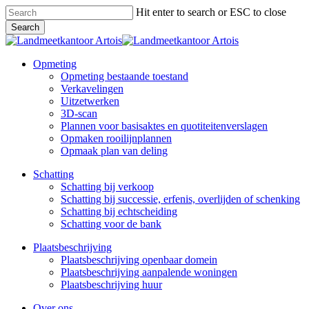
Skip
Hit enter to search or ESC to close
to
Search
main
Close
content
Search
Menu
Opmeting
Opmeting bestaande toestand
Verkavelingen
Uitzetwerken
3D-scan
Plannen voor basisaktes en quotiteitenverslagen
Opmaken rooilijnplannen
Opmaak plan van deling
Schatting
Schatting bij verkoop
Schatting bij successie, erfenis, overlijden of schenking
Schatting bij echtscheiding
Schatting voor de bank
Plaatsbeschrijving
Plaatsbeschrijving openbaar domein
Plaatsbeschrijving aanpalende woningen
Plaatsbeschrijving huur
Over ons