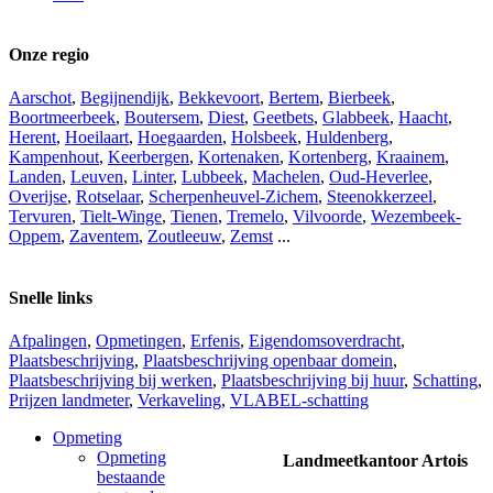
Close
Menu
Onze regio
Aarschot
,
Begijnendijk
,
Bekkevoort
,
Bertem
,
Bierbeek
,
Boortmeerbeek
,
Boutersem
,
Diest
,
Geetbets
,
Glabbeek
,
Haacht
,
Herent
,
Hoeilaart
,
Hoegaarden
,
Holsbeek
,
Huldenberg
,
Kampenhout
,
Keerbergen
,
Kortenaken
,
Kortenberg
,
Kraainem
,
Landen
,
Leuven
,
Linter
,
Lubbeek
,
Machelen
,
Oud-Heverlee
,
Overijse
,
Rotselaar
,
Scherpenheuvel-Zichem
,
Steenokkerzeel
,
Tervuren
,
Tielt-Winge
,
Tienen
,
Tremelo
,
Vilvoorde
,
Wezembeek-
Oppem
,
Zaventem
,
Zoutleeuw
,
Zemst
...
Snelle links
Afpalingen
,
Opmetingen
,
Erfenis
,
Eigendomsoverdracht
,
Plaatsbeschrijving
,
Plaatsbeschrijving openbaar domein
,
Plaatsbeschrijving bij werken
,
Plaatsbeschrijving bij huur
,
Schatting
,
Prijzen landmeter
,
Verkaveling
,
VLABEL-schatting
Opmeting
Opmeting
Landmeetkantoor Artois
bestaande