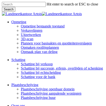
Skip
Hit enter to search or ESC to close
to
Search
main
Close
content
Search
Menu
Opmeting
Opmeting bestaande toestand
Verkavelingen
Uitzetwerken
3D-scan
Plannen voor basisaktes en quotiteitenverslagen
Opmaken rooilijnplannen
Opmaak plan van deling
Schatting
Schatting bij verkoop
Schatting bij successie, erfenis, overlijden of schenking
Schatting bij echtscheiding
Schatting voor de bank
Plaatsbeschrijving
Plaatsbeschrijving openbaar domein
Plaatsbeschrijving aanpalende woningen
Plaatsbeschrijving huur
Over ons