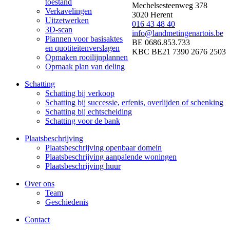
toestand
Mechelsesteenweg 378
Verkavelingen
3020 Herent
Uitzetwerken
016 43 48 40
3D-scan
info@landmetingenartois.be
Plannen voor basisaktes
BE 0686.853.733
en quotiteitenverslagen
KBC BE21 7390 2676 2503
Opmaken rooilijnplannen
Opmaak plan van deling
Schatting
Schatting bij verkoop
Schatting bij successie, erfenis, overlijden of schenking
Schatting bij echtscheiding
Schatting voor de bank
Plaatsbeschrijving
Plaatsbeschrijving openbaar domein
Plaatsbeschrijving aanpalende woningen
Plaatsbeschrijving huur
Over ons
Team
Geschiedenis
Contact